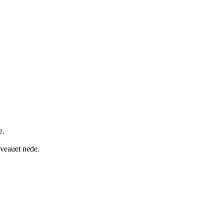
e.
iveauet nede.