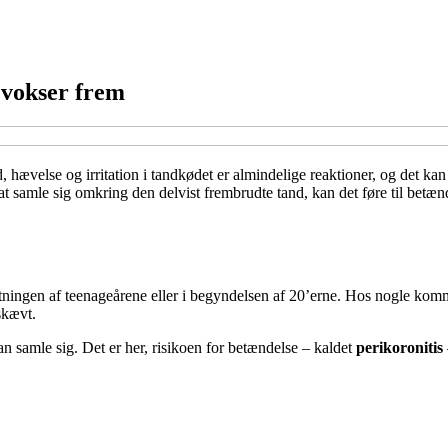
 vokser frem
velse og irritation i tandkødet er almindelige reaktioner, og det kan 
at samle sig omkring den delvist frembrudte tand, kan det føre til betæn
tningen af teenageårene eller i begyndelsen af 20’erne. Hos nogle komm
skævt.
an samle sig. Det er her, risikoen for betændelse – kaldet
perikoronitis