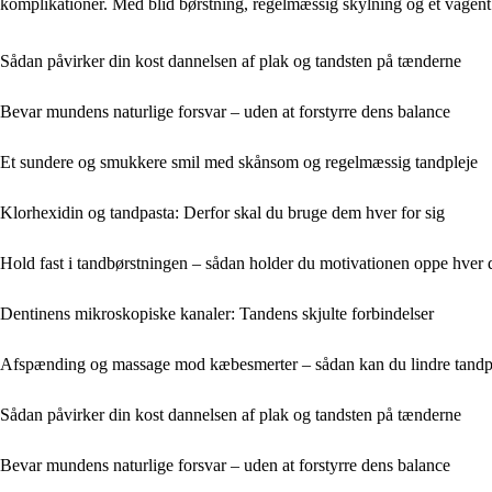
komplikationer. Med blid børstning, regelmæssig skylning og et våge
Sådan påvirker din kost dannelsen af plak og tandsten på tænderne
Bevar mundens naturlige forsvar – uden at forstyrre dens balance
Et sundere og smukkere smil med skånsom og regelmæssig tandpleje
Klorhexidin og tandpasta: Derfor skal du bruge dem hver for sig
Hold fast i tandbørstningen – sådan holder du motivationen oppe hver 
Dentinens mikroskopiske kanaler: Tandens skjulte forbindelser
Afspænding og massage mod kæbesmerter – sådan kan du lindre tandpi
Sådan påvirker din kost dannelsen af plak og tandsten på tænderne
Bevar mundens naturlige forsvar – uden at forstyrre dens balance