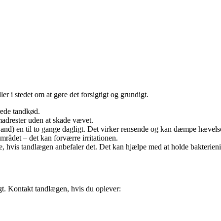
 i stedet om at gøre det forsigtigt og grundigt.
rede tandkød.
adrester uden at skade vævet.
t vand) en til to gange dagligt. Det virker rensende og kan dæmpe hævels
rådet – det kan forværre irritationen.
e, hvis tandlægen anbefaler det. Det kan hjælpe med at holde bakterien
gt. Kontakt tandlægen, hvis du oplever: