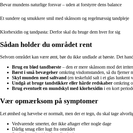
Bevar mundens naturlige forsvar – uden at forstyrre dens balance
Et sundere og smukkere smil med skånsom og regelmæssig tandpleje
Klorhexidin og tandpasta: Derfor skal du bruge dem hver for sig
Sådan holder du området rent
Selvom området kan være ømt, bør du ikke undlade at børste. Det handler
Brug en blød tandbørste
– den er mere skånsom mod det irrite
Børst i små bevægelser
omkring visdomstanden, så du fjerner m
Skyl munden med saltvand
(en teskefuld salt i et glas lunken
Undgå at bruge tandstikker eller hårde redskaber
omkring om
Brug eventuelt en mundskyl med klorhexidin
i en kort period
Vær opmærksom på symptomer
Let ømhed og hævelse er normalt, men der er tegn, du skal tage alvorli
Vedvarende smerter, der ikke aftager efter nogle dage
Dårlig smag eller lugt fra området