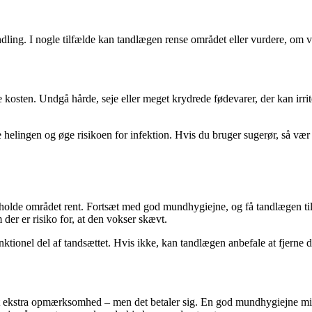
ling. I nogle tilfælde kan tandlægen rense området eller vurdere, om v
kosten. Undgå hårde, seje eller meget krydrede fødevarer, der kan irrit
helingen og øge risikoen for infektion. Hvis du bruger sugerør, så vær 
 holde området rent. Fortsæt med god mundhygiejne, og få tandlægen ti
 der er risiko for, at den vokser skævt.
nktionel del af tandsættet. Hvis ikke, kan tandlægen anbefale at fjerne 
t ekstra opmærksomhed – men det betaler sig. En god mundhygiejne mi