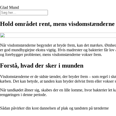
Glad Mund
Hold området rent, mens visdomstænderne
Når visdomstænderne begynder at bryde frem, kan det mærkes. Ømhed, hæ
er god mundhygiejne ekstra vigtig. Hvis madrester og bakterier får lov 
og forebygger problemer, mens visdomstænderne vokser frem.
Forstå, hvad der sker i munden
Visdomstænderne er de sidste tænder, der bryder frem – som regel i slu
kæben. Det kan betyde, at tanden kun bryder delvist frem eller vokser 
Når tandkødet åbner sig, skabes der en lille lomme, hvor bakterier let k
rengøringen i denne periode.
Sådan påvirker din kost dannelsen af plak og tandsten på tænderne